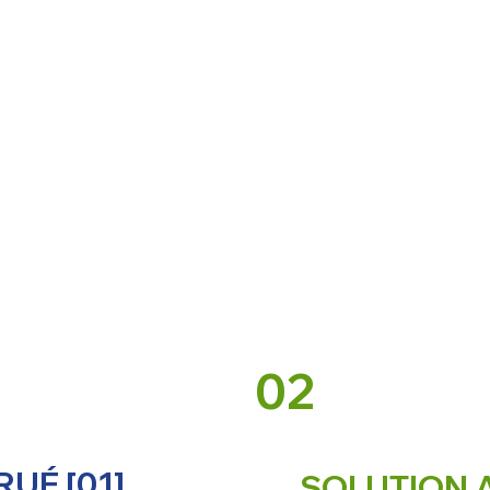
02
RUÉ [01]
SOLUTION A