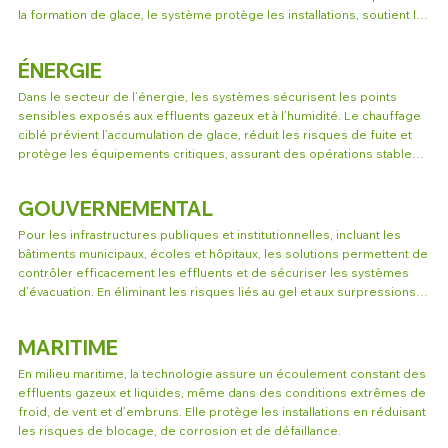
la formation de glace, le système protège les installations, soutient la 
conformité environnementale et garantit une production continue.
ÉNERGIE
Dans le secteur de l’énergie, les systèmes sécurisent les points 
sensibles exposés aux effluents gazeux et à l’humidité. Le chauffage 
ciblé prévient l’accumulation de glace, réduit les risques de fuite et 
protège les équipements critiques, assurant des opérations stables 
et sécuritaires.
GOUVERNEMENTAL
Pour les infrastructures publiques et institutionnelles, incluant les 
bâtiments municipaux, écoles et hôpitaux, les solutions permettent de 
contrôler efficacement les effluents et de sécuriser les systèmes 
d’évacuation. En éliminant les risques liés au gel et aux surpressions, 
elles contribuent à la conformité réglementaire et à la fiabilité des 
installations essentielles.
MARITIME
En milieu maritime, la technologie assure un écoulement constant des 
effluents gazeux et liquides, même dans des conditions extrêmes de 
froid, de vent et d’embruns. Elle protège les installations en réduisant 
les risques de blocage, de corrosion et de défaillance.