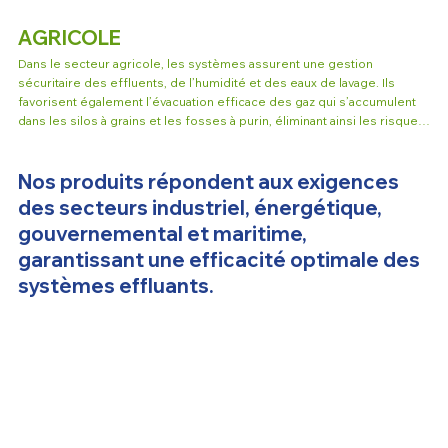
AGRICOLE
Dans le secteur agricole, les systèmes assurent une gestion 
sécuritaire des effluents, de l’humidité et des eaux de lavage. Ils 
favorisent également l’évacuation efficace des gaz qui s’accumulent 
dans les silos à grains et les fosses à purin, éliminant ainsi les risques 
liés à leur accumulation. En maintenant les points d’évacuation 
pleinement fonctionnels en toute saison, ils protègent les 
Nos produits répondent aux exigences
infrastructures, améliorent la sécurité des installations et contribuent à 
la continuité des opérations.
des secteurs industriel, énergétique,
gouvernemental et maritime,
garantissant une efficacité optimale des
systèmes effluants.